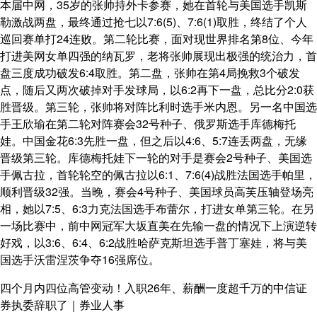
本届中网，35岁的张帅持外卡参赛，她在首轮与美国选手凯斯
勒激战两盘，最终通过抢七以7:6(5)、7:6(1)取胜，终结了个人
巡回赛单打24连败。第二轮比赛，面对现世界排名第8位、今年
打进美网女单四强的纳瓦罗，老将张帅展现出极强的统治力，首
盘三度成功破发6:4取胜。第二盘，张帅在第4局挽救3个破发
点，随后又两次破掉对手发球局，以6:2再下一盘，总比分2:0获
胜晋级。第三轮，张帅将对阵比利时选手米内恩。另一名中国选
手王欣瑜在第二轮对阵赛会32号种子、俄罗斯选手库德梅托
娃。中国金花6:3先胜一盘，但之后以4:6、5:7连丢两盘，无缘
晋级第三轮。库德梅托娃下一轮的对手是赛会2号种子、美国选
手佩古拉，首轮轮空的佩古拉以6:1、7:6(4)战胜法国选手帕里，
顺利晋级32强。当晚，赛会4号种子、美国球员高芙压轴登场亮
相，她以7:5、6:3力克法国选手布蕾尔，打进女单第三轮。在另
一场比赛中，前中网冠军大坂直美在先输一盘的情况下上演逆转
好戏，以3:6、6:4、6:2战胜哈萨克斯坦选手普丁塞娃，将与美
国选手沃雷涅茨争夺16强席位。
四个月内四位高管变动！入职26年、薪酬一度超千万的中信证
券执委辞职了｜券业人事