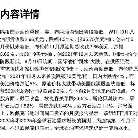
内容详情
隔夜国际油价重挫，美、布两油均创出阶段新低。WTI 10月原
油期货收跌2.96美元，跌幅4.31%，报65.75美元/桶，创去年5
月份以来新低。布伦特11月原油期货收跌2.65美元，跌幅
3.69%，报69.19美元/桶，创2021年12月以来新低。国际油价创
阶段新低。9月10日晚间，国际油价“跳水”大跌。在供应强劲、
需求担忧和投机性抛售猖獗的冲击下，油价再度走低。布伦特原
油自2021年12月以来首次跌破70美元/桶，日内大跌近4%，而
美油价格跌近5%。原油价格大跌带动美国能源股全线走低，标
普500能源指数一度跌超2.3%，创下自2月份以来的最低点。个
股方面，截至收盘，埃克森美孚跌3.65%，斯伦贝谢跌2%，康
菲石油跌1.52%，雪佛龙跌1.48%，西方石油跌1.1%。消息面
上，欧佩克当地时间周二发布的月度报告显示，该组织下调了对
2024年和2025年全球石油需求增长的预测，为连续第二个月下
调。不过欧佩克也表示，全球石油需求增速仍处于健康水平。